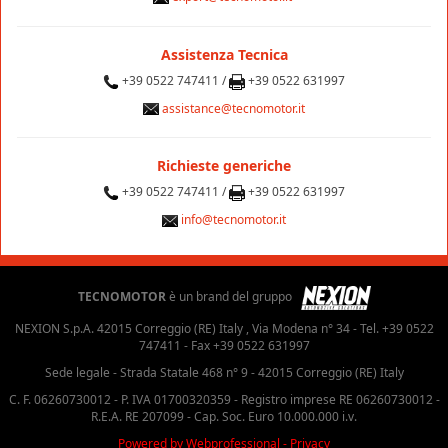
Assistenza Tecnica
+39 0522 747411 /
+39 0522 631997
assistance@tecnomotor.it
Richieste generiche
+39 0522 747411 /
+39 0522 631997
info@tecnomotor.it
TECNOMOTOR
è un brand del gruppo
NEXION S.p.A. 42015 Correggio (RE) Italy , Via Modena n° 34 - Tel. +39 0522
747411 - Fax +39 0522 631997
Sede legale - Strada Statale 468 n° 9 - 42015 Correggio (RE) Italy
C. F. 06260730012 - P. IVA 01700320359 - Registro imprese RE 06260730012 -
R.E.A. RE 207099 - Cap. Soc. Euro 10.000.000 i.v.
Powered by Webprofessional
-
Privacy