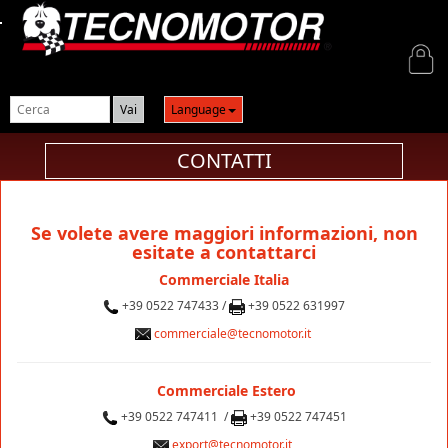
Login
Language
CONTATTI
Se volete avere maggiori informazioni, non
esitate a contattarci
Commerciale Italia
+39 0522 747433 /
+39 0522 631997
commerciale@tecnomotor.it
Commerciale Estero
+39 0522 747411
/
+39 0522 747451
export@tecnomotor.it