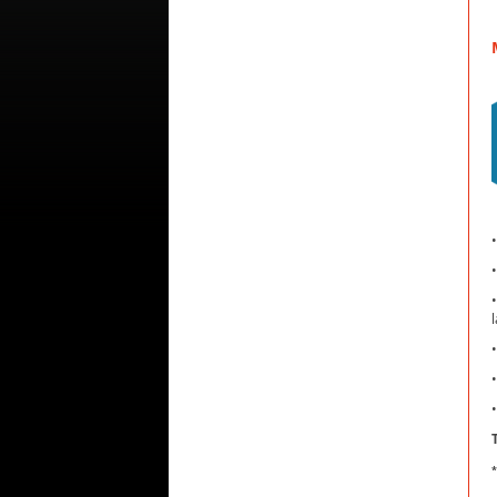
•
•
•
•
•
•
*