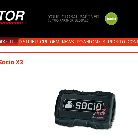
Login
ODOTTI
DISTRIBUTORI
OEM
NEWS
DOWNLOAD
SUPPORTO
CONT
Socio X3