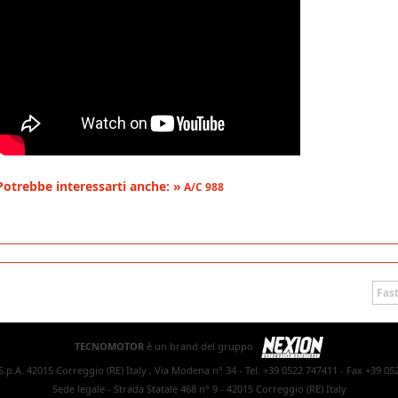
Potrebbe interessarti anche: »
A/C 988
Fast
TECNOMOTOR
è un brand del gruppo
.p.A. 42015 Correggio (RE) Italy , Via Modena n° 34 - Tel. +39 0522 747411 - Fax +39 05
Sede legale - Strada Statale 468 n° 9 - 42015 Correggio (RE) Italy