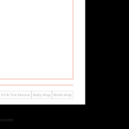
 Fit & Tire Service
Body shop
Work shop
22 631997