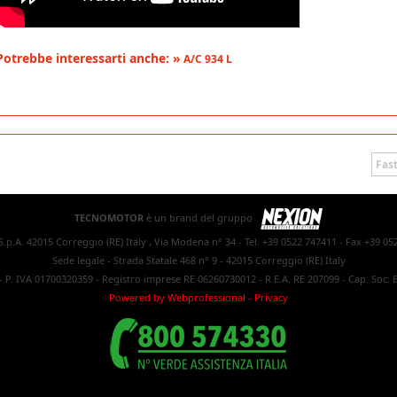
Potrebbe interessarti anche: »
A/C 934 L
Fast
TECNOMOTOR
è un brand del gruppo
.p.A. 42015 Correggio (RE) Italy , Via Modena n° 34 - Tel. +39 0522 747411 - Fax +39 05
Sede legale - Strada Statale 468 n° 9 - 42015 Correggio (RE) Italy
- P. IVA 01700320359 - Registro imprese RE 06260730012 - R.E.A. RE 207099 - Cap. Soc. E
Powered by Webprofessional
-
Privacy