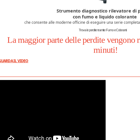
Strumento diagnostico rilevatore di 
con fumo e liquido colorante
che consente alle moderne officine di eseguire una serie completa di
Trova le perdite tramite Fumo e Coloranti
La maggior parte delle perdite vengono r
minuti!
GUARDA IL VIDEO