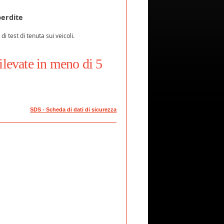
perdite
 test di tenuta sui veicoli.
ilevate in meno di 5
SDS - Scheda di dati di sicurezza