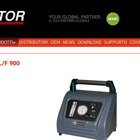
Login
ODOTTI
DISTRIBUTORI
OEM
NEWS
DOWNLOAD
SUPPORTO
CONT
L/F 900