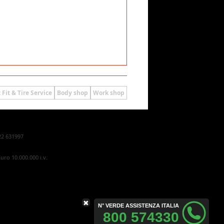
 Fit & Tire Service
Body shop
Work shop
22 631997
uro 10.000.000 i.v.
✖
N° VERDE ASSISTENZA ITALIA
800 574330