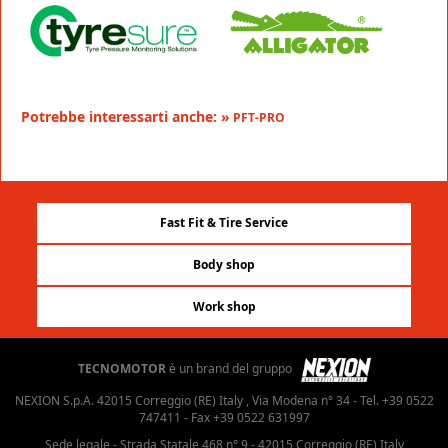
Potrebbe interessarti anche: »
PFT-PRO
Fast Fit & Tire Service
Body shop
Work shop
TECNOMOTOR
è un brand del gruppo
NEXION S.p.A. 42015 Correggio (RE) Italy , Via Modena n° 34 - Tel. +39 0522
747411 - Fax +39 0522 631997
Sede legale - Strada Statale 468 n° 9 - 42015 Correggio (RE) Italy