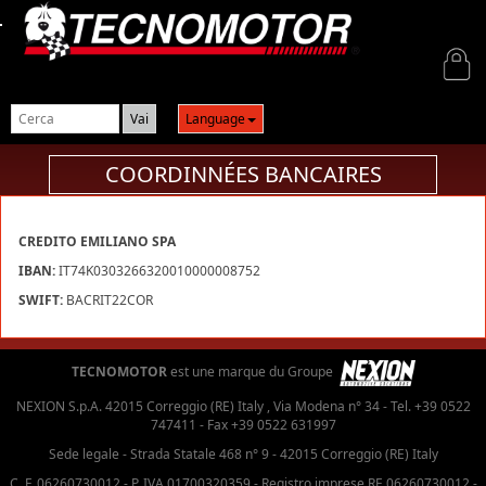
Login
Language
COORDINNÉES BANCAIRES
CREDITO EMILIANO SPA
IBAN:
IT74K0303266320010000008752
SWIFT:
BACRIT22COR
TECNOMOTOR
est une marque du Groupe
NEXION S.p.A. 42015 Correggio (RE) Italy , Via Modena n° 34 - Tel. +39 0522
747411 - Fax +39 0522 631997
Sede legale - Strada Statale 468 n° 9 - 42015 Correggio (RE) Italy
C. F. 06260730012 - P. IVA 01700320359 - Registro imprese RE 06260730012 -