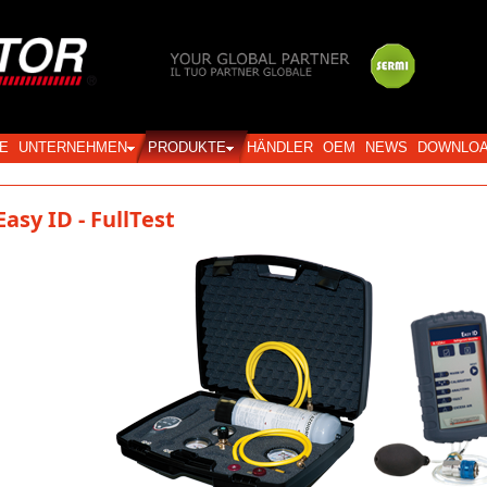
Login
E
UNTERNEHMEN
PRODUKTE
HÄNDLER
OEM
NEWS
DOWNLO
Easy ID - FullTest