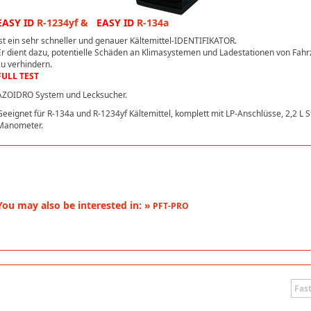
EASY ID
R-1234yf &
EASY ID
R-134a
ist ein sehr schneller und genauer Kältemittel-IDENTIFIKATOR.
Er dient dazu, potentielle Schäden an Klimasystemen und Ladestationen von Fah
zu verhindern.
FULL TEST
AZOIDRO System und Lecksucher.
Geeignet für R-134a und R-1234yf Kältemittel, komplett mit LP-Anschlüsse, 2,2 L S
Manometer.
You may also be interested in: »
PFT-PRO
Fast