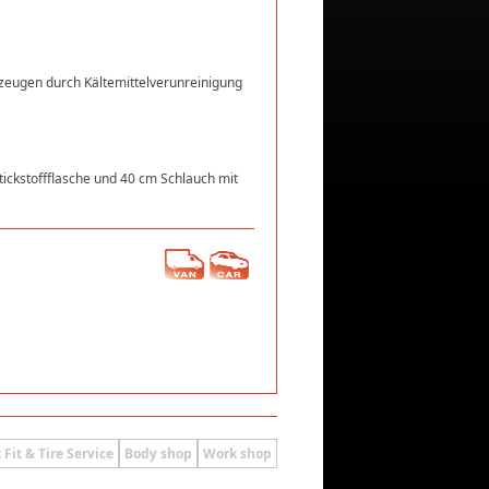
rzeugen durch Kältemittelverunreinigung
tickstoffflasche und 40 cm Schlauch mit
 Fit & Tire Service
Body shop
Work shop